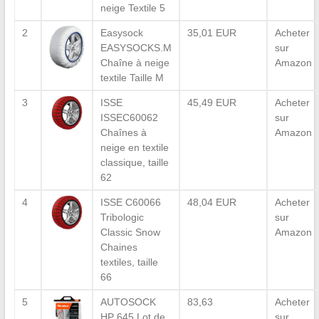
neige Textile 5
2
Easysock
35,01 EUR
Acheter
EASYSOCKS.M
sur
Chaîne à neige
Amazon
textile Taille M
3
ISSE
45,49 EUR
Acheter
ISSEC60062
sur
Chaînes à
Amazon
neige en textile
classique, taille
62
4
ISSE C60066
48,04 EUR
Acheter
Tribologic
sur
Classic Snow
Amazon
Chaines
textiles, taille
66
5
AUTOSOCK
83,63
Acheter
HP 645 Lot de
sur