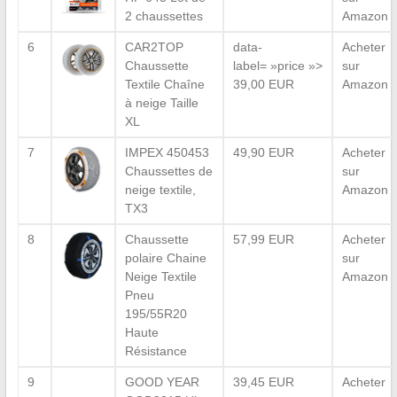
2 chaussettes
Amazon
6
CAR2TOP
data-
Acheter
Chaussette
label= »price »>
sur
Textile Chaîne
39,00 EUR
Amazon
à neige Taille
XL
7
IMPEX 450453
49,90 EUR
Acheter
Chaussettes de
sur
neige textile,
Amazon
TX3
8
Chaussette
57,99 EUR
Acheter
polaire Chaine
sur
Neige Textile
Amazon
Pneu
195/55R20
Haute
Résistance
9
GOOD YEAR
39,45 EUR
Acheter