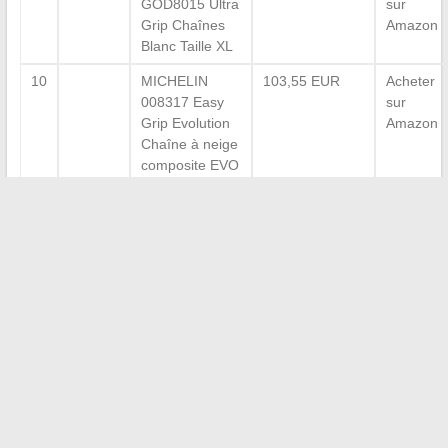
GOD8015 Ultra
sur
Grip Chaînes
Amazon
Blanc Taille XL
10
MICHELIN
103,55 EUR
Acheter
008317 Easy
sur
Grip Evolution
Amazon
Chaîne à neige
composite EVO
17
Que dit la loi sur les
chaussettes de neige ?
Sur les routes