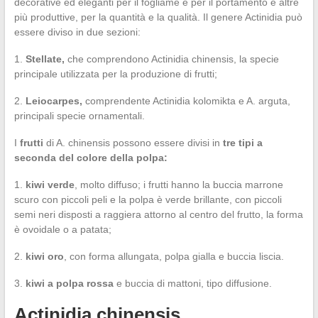
decorative ed eleganti per il fogliame e per il portamento e altre
più produttive, per la quantità e la qualità. Il genere Actinidia può
essere diviso in due sezioni:
1.
Stellate,
che comprendono Actinidia chinensis, la specie
principale utilizzata per la produzione di frutti;
2.
Leiocarpes,
comprendente Actinidia kolomikta e A. arguta,
principali specie ornamentali.
I
frutti
di A. chinensis possono essere divisi in
tre tipi a
seconda del colore della polpa:
1.
kiwi verde
, molto diffuso; i frutti hanno la buccia marrone
scuro con piccoli peli e la polpa è verde brillante, con piccoli
semi neri disposti a raggiera attorno al centro del frutto, la forma
è ovoidale o a patata;
2.
kiwi oro
, con forma allungata, polpa gialla e buccia liscia.
3.
kiwi a polpa rossa
e buccia di mattoni, tipo diffusione.
Actinidia chinensis