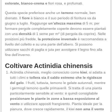
colorate, bianco-crema e
fiori rosa, e profumati.
Questa specie preferisce anche un
terreno
normale, ben
drenato. Il
fiore
è bianco e il suo periodo di fioritura va da
giugno a luglio. Raggiunge
un’altezza massima
di 5 m; per
formare pergole completamente coperte devono essere piantati
con una
densità
di 1 seme per m² (di pergola da coprire). Nelle
posizioni più fredde,
la protezione invernale
è raccomandata a
livello del colletto e su una parte dell’albero. Si possono
utilizzare sacchi di paglia e juta per avvolgere il legno fino alla
fine dell’inverno.
Coltivare Actinidia chinensis
Actinidia chinensis, meglio conosciuto come
kiwi
, si adatta a
tutti i climi e
tollera sia il caldo estremo che le rigidezze
del gelo
. I frutti, tuttavia, temono le gelate autunnali, mentre
i germogli temono quelle primaverili. Si tratta di una pianta
particolarmente sensibile al vento: è quindi consigliabile
posizionare le piante in zone a bassa esposizione al
vento
o utilizzare appositi frangivento. Pianta ideale per la
pianura, dove cresce rapidamente, il kiwi
non ama il vento