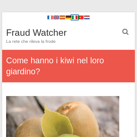
Fraud Watcher
La rete che rileva la frode
Come hanno i kiwi nel loro
giardino?