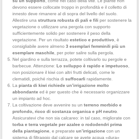
su un supporto
, come nel caso della vite. Le piante non
devono essere collocate troppo in profondità e il colletto di
innesto deve rimanere al di sopra del livello del suolo.
Allestire una
struttura robusta di pali e fili
per sostenere la
vegetazione o utilizzare una pergola con supporto
sufficientemente solido per sostenere il peso della
vegetazione. Per un risultato
estetico e produttivo
, è
consigliabile avere almeno
3 esemplari femminili più un
esemplare maschile
, per poter salire sulla pergola.
Nel giardino e sulla terrazza, potete coltivarlo su pergole e
barbecue. Attenzione:
Lo sviluppo è rapido e impetuoso
,
non posizionare il kiwi con altri frutti delicati, come le
clematidi, poiché rischia di
suffocarli
rapidamente.
La
pianta di kiwi richiede un’irrigazione molto
abbondante
ed è per questo che è necessario organizzare
un impianto ad hoc.
La coltivazione deve avvenire su un
terreno morbido e
profondo, ricco di sostanza organica e pH neutro
.
Assicuratevi che non sia calcareo: in tal caso, migliorate con
torba e terra vegetale per azalee o rododendri prima
della piantagione
, e preparate
un’irrigazione
con un
sistema di filtraggio dal calcare se avete acqua «dura»