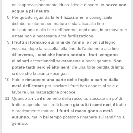
nell’approvvigionamento idrico. Ideale è avere un
pozzo con
acqua a pH neutro
.
Per quanto riguarda
la fertilizzazione
, è consigliabile
distribuire letame ben maturo o stallatico alla fine
dell’autunno o alla fine dell’inverno, ogni anno; in primavera e
estate non è necessaria altra fertilizzazione.
I frutti si formano sui rami dell’anno
, e non sul legno
vecchio; dopo la raccolta, alla fine dell’autunno o alla fine
di
l’inverno, i rami che hanno portato i frutti vengono
eliminati
accorciandoli severamente a pochi gemme.
Non
potate tardi perché altrimenti
c’è una forte perdita di linfa:
si dice che la pianta «pianga».
Potete
rimuovere una parte delle foglie a partire dalla
metà dell’estate
per lasciare i frutti ben esposti al sole e
favorire una maturazione precoce.
Quando arriva il momento della raccolta, staccate un po’ di
frutto e apritelo: se i frutti hanno
già tutti i semi neri
, il frutto
è praticamente maturo.
I frutti si raccolgono a metà
autunno
, ma in bel tempo possono rimanere sui rami fino a
gennaio.