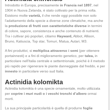
Introdotto in Europa, precisamente
in Francia nel 1897
, nel
1904 in Nuova Zelanda, è stato coltivato per la prima volta.
Esistono molte
varietà,
il che rende oggi possibile non solo
l’adattamento della specie a diverse zone climatiche, ma anche
la
produzione di frutti con caratteristiche diverse
in termini
di colore, sapore, consistenza e anche contenuto di nutrienti.
Tra i cultivar più popolari, citiamo
Hayward,
Abbot, Allison,
Bruno, Katiuscia, Top star, Tomuri, Matua, Autari, M3.
A fini produttivi, si
moltiplica attraverso i semi
(per ottenere
portainnesti) e a fini di miglioramento genetico, per
talea,
in
particolare nell’Italia centrale e settentrionale, poiché è il metodo
più rapido per rigenerare le piante danneggiate dal freddo, e per
innesto
in particolare verso sud Italia.
Actinidia kolomikta
Actinidia kolomikta è una specie ornamentale, molto utilizzata
per
coprire i muri nudi o i vecchi tronchi d’albero
ormai
morti.
La sua principale particolarità è quella di produrre
foglie