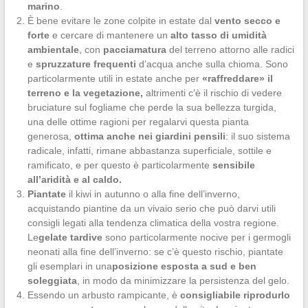
marino
.
È bene evitare le zone colpite in estate dal
vento secco e
forte
e cercare di mantenere un
alto tasso di umidità
ambientale
, con
pacciamatura
del terreno attorno alle radici
e
spruzzature frequenti
d’acqua anche sulla chioma. Sono
particolarmente utili in estate anche per
«raffreddare» il
terreno e la vegetazione,
altrimenti c’è il rischio di vedere
bruciature sul fogliame che perde la sua bellezza turgida,
una delle ottime ragioni per regalarvi questa pianta
generosa,
ottima anche nei giardini pensili
: il suo sistema
radicale, infatti, rimane abbastanza superficiale, sottile e
ramificato, e per questo è particolarmente
sensibile
all’aridità e al caldo.
Piantate
il kiwi in autunno o alla fine dell’inverno,
acquistando piantine da un vivaio serio che può darvi utili
consigli legati alla tendenza climatica della vostra regione.
Le
gelate tardive
sono particolarmente nocive per i germogli
neonati alla fine dell’inverno: se c’è questo rischio, piantate
gli esemplari in una
posizione esposta a sud e ben
soleggiata
, in modo da minimizzare la persistenza del gelo.
Essendo un arbusto rampicante, è
consigliabile riprodurlo