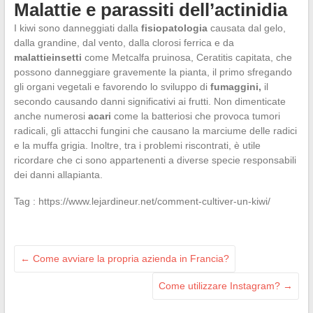
Malattie e parassiti dell’actinidia
I kiwi sono danneggiati dalla
fisiopatologia
causata dal gelo,
dalla grandine, dal vento, dalla clorosi ferrica e da
malattie
insetti
come Metcalfa pruinosa, Ceratitis capitata, che
possono danneggiare gravemente la pianta, il primo sfregando
gli organi vegetali e favorendo lo sviluppo di
fumaggini,
il
secondo causando danni significativi ai frutti. Non dimenticate
anche numerosi
acari
come la batteriosi che provoca tumori
radicali, gli attacchi fungini che causano la marciume delle radici
e la muffa grigia. Inoltre, tra i problemi riscontrati, è utile
ricordare che ci sono appartenenti a diverse specie responsabili
dei danni allapianta.
Tag : https://www.lejardineur.net/comment-cultiver-un-kiwi/
←
Come avviare la propria azienda in Francia?
Come utilizzare Instagram?
→